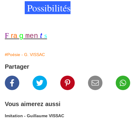
Possibilités
ra
g
t
F
s
men
#Poésie - G. VISSAC
Partager
Vous aimerez aussi
Imitation - Guillaume VISSAC