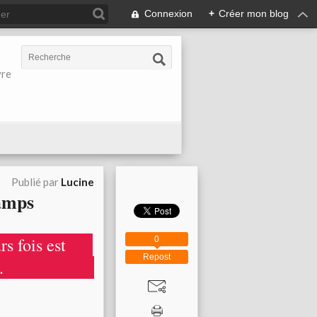
Connexion
+
Créer mon blog
vre
Publié par
Lucine
hamps
s fois est
----
0
Repost
.
----------------