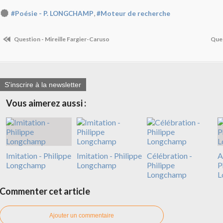
,
#Poésie - P. LONGCHAMP
#Moteur de recherche
Question - Mireille Fargier-Caruso
Ques
S'inscrire à la newsletter
Vous aimerez aussi :
Imitation - Philippe
Imitation - Philippe
Célébration -
A
Longchamp
Longchamp
Philippe
P
Longchamp
L
Commenter cet article
Ajouter un commentaire