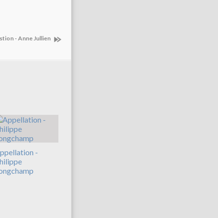
tion - Anne Jullien
ppellation -
hilippe
ongchamp