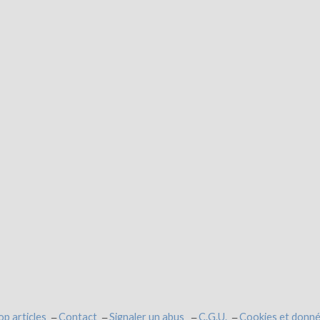
op articles
Contact
Signaler un abus
C.G.U.
Cookies et donné