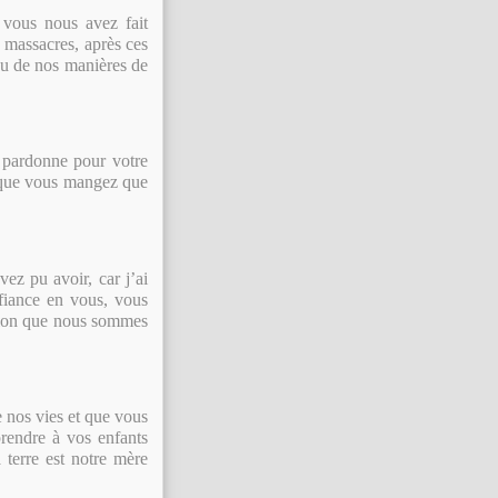
 vous nous avez fait
s massacres, après ces
ou de nos manières de
s pardonne pour votre
 que vous mangez que
ez pu avoir, car j’ai
fiance en vous, vous
ction que nous sommes
e nos vies et que vous
prendre à vos enfants
a terre est notre mère