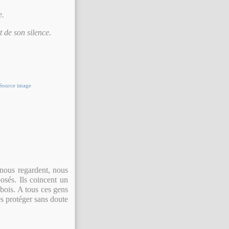
e.
 de son silence.
Source image
, nous regardent, nous
osés. Ils coincent un
 bois. A tous ces gens
es protéger sans doute