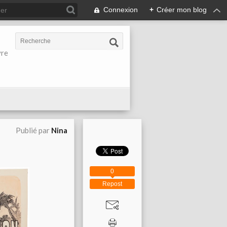
Connexion
+
Créer mon blog
vre
Publié par
Nina
0
Repost