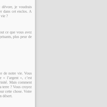
 dévore, je voudrais
er dans cet enclos. A
 vie ?
tout ce que vous avez
prisants, plus peur de
e de notre vie. Vous
 « l’argent », c’est
ivinité. Mais comment
la terre ? Vous croyez
our cette chose. Votre
n désert.