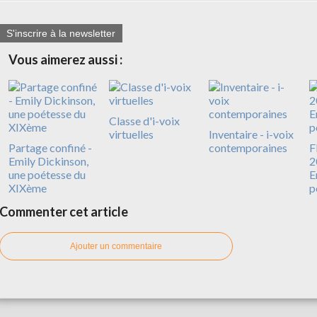
S'inscrire à la newsletter
Vous aimerez aussi :
Classe d'i-voix
virtuelles
Inventaire - i-voix
Partage confiné -
contemporaines
F
Emily Dickinson,
2
une poétesse du
E
XIXème
p
Commenter cet article
Ajouter un commentaire