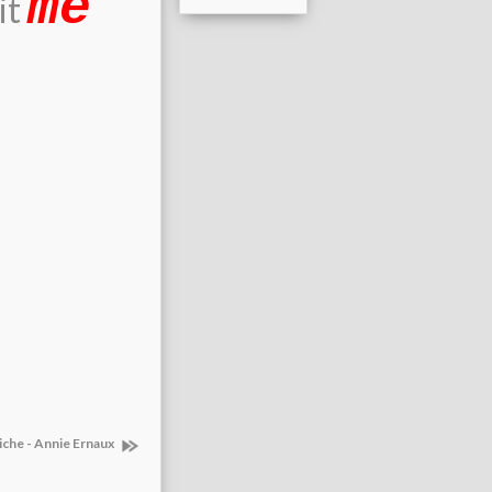
me
it
iche - Annie Ernaux