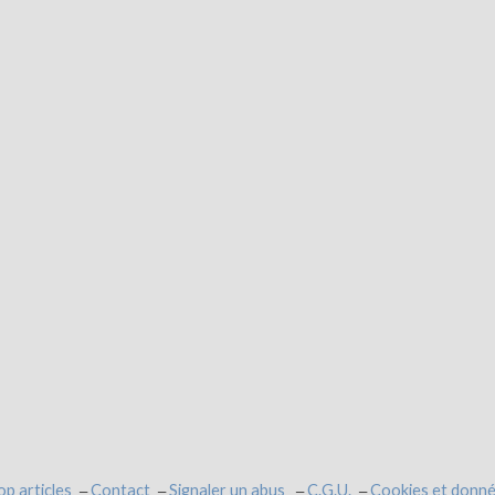
op articles
Contact
Signaler un abus
C.G.U.
Cookies et donné