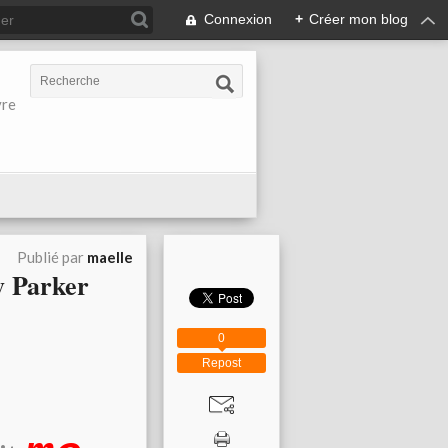
Connexion
+
Créer mon blog
vre
Publié par
maelle
y Parker
0
Repost