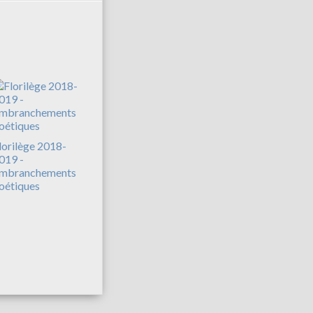
lorilège 2018-
019 -
mbranchements
oétiques