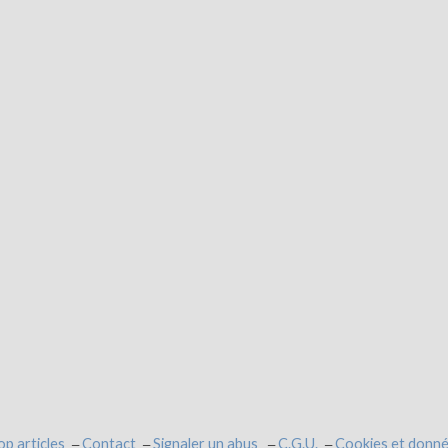
op articles
Contact
Signaler un abus
C.G.U.
Cookies et donné