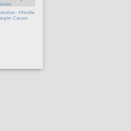
mitation - Mireille
argier-Caruso