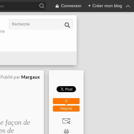
Connexion
+
Créer mon blog
vre
Publié par
Margaux
0
Repost
ne façon de
mps de