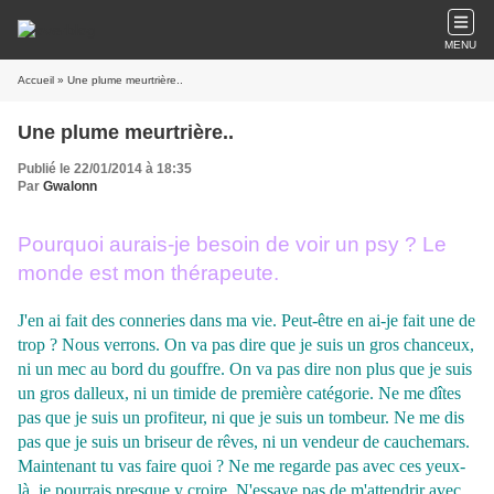
MENU
Accueil
» Une plume meurtrière..
Une plume meurtrière..
Publié le 22/01/2014 à 18:35
Par
Gwalonn
Pourquoi aurais-je besoin de voir un psy ? Le
monde est mon thérapeute.
J'en ai fait des conneries dans ma vie. Peut-être en ai-je fait une de
trop ? Nous verrons. On va pas dire que je suis un gros chanceux,
ni un mec au bord du gouffre. On va pas dire non plus que je suis
un gros dalleux, ni un timide de première catégorie. Ne me dîtes
pas que je suis un profiteur, ni que je suis un tombeur. Ne me dis
pas que je suis un briseur de rêves, ni un vendeur de cauchemars.
Maintenant tu vas faire quoi ? Ne me regarde pas avec ces yeux-
là, je pourrais presque y croire. N'essaye pas de m'attendrir avec