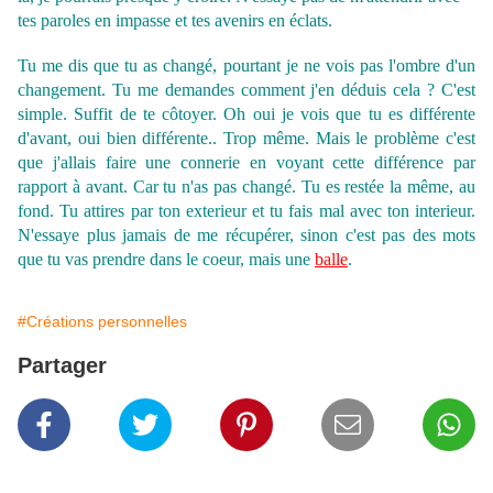
tes paroles en impasse et tes avenirs en éclats.
Tu me dis que tu as changé, pourtant je ne vois pas l'ombre d'un
changement. Tu me demandes comment j'en déduis cela ? C'est
simple. Suffit de te côtoyer. Oh oui je vois que tu es différente
d'avant, oui bien différente.. Trop même. Mais le problème c'est
que j'allais faire une connerie en voyant cette différence par
rapport à avant. Car tu n'as pas changé. Tu es restée la même, au
fond. Tu attires par ton exterieur et tu fais mal avec ton interieur.
N'essaye plus jamais de me récupérer, sinon c'est pas des mots
que tu vas prendre dans le coeur, mais une
balle
.
#Créations personnelles
Partager