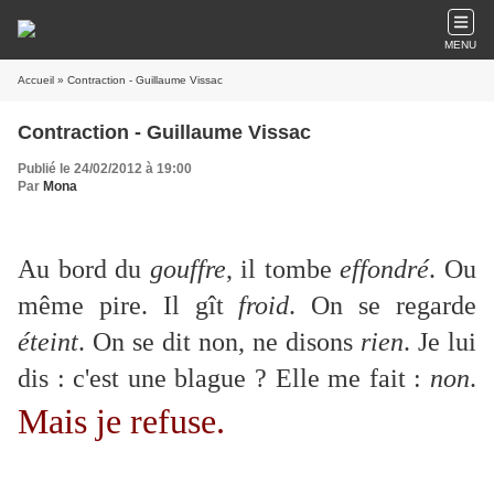
MENU
Accueil
» Contraction - Guillaume Vissac
Contraction - Guillaume Vissac
Publié le 24/02/2012 à 19:00
Par
Mona
Au bord du
gouffre
, il tombe
effondré
. Ou
même pire. Il gît
froid
. On se regarde
éteint
. On se dit non, ne disons
rien
. Je lui
dis : c'est une blague ? Elle me fait :
non
.
Mais je refuse.