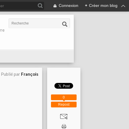
Connexion
+
Créer mon blog
vre
Publié par
François
0
Repost