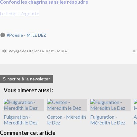
Confond les chagrins sans les résoudre
Le temps s'égoutte
#Poésie - M. LE DEZ
Voyage des Italiens à Brest - Jour 6
Je
S'inscrire à la newsletter
Vous aimerez aussi :
Fulguration -
Centon - Meredith
Fulguration -
A
Meredith le Dez
le Dez
Mérédith Le Dez
M
Commenter cet article