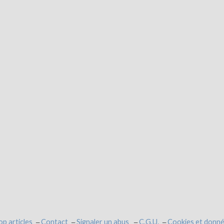
op articles
Contact
Signaler un abus
C.G.U.
Cookies et donné