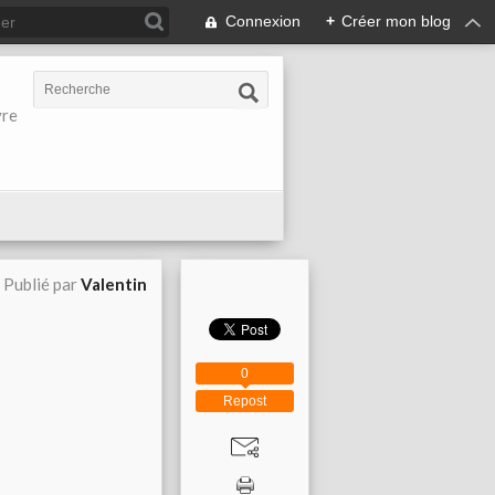
Connexion
+
Créer mon blog
vre
Publié par
Valentin
0
Repost