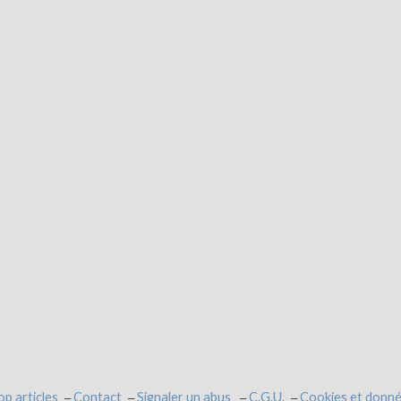
op articles
Contact
Signaler un abus
C.G.U.
Cookies et donné