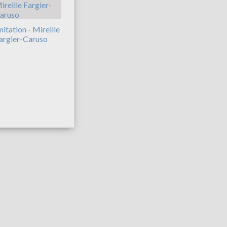
mitation - Mireille
argier-Caruso