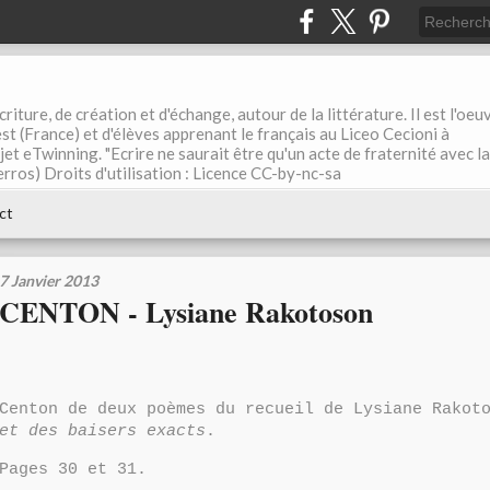
riture, de création et d'échange, autour de la littérature. Il est l'oeu
st (France) et d'élèves apprenant le français au Liceo Cecioni à
ojet eTwinning. "Ecrire ne saurait être qu'un acte de fraternité avec la
rros) Droits d'utilisation : Licence CC-by-nc-sa
ct
7 Janvier 2013
CENTON - Lysiane Rakotoson
Centon de deux poèmes du recueil de Lysiane Rako
et des baisers exacts
.
Pages 30 et 31.