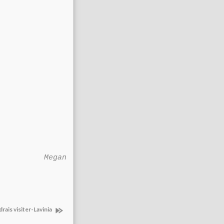
Megan
drais visiter-Lavinia