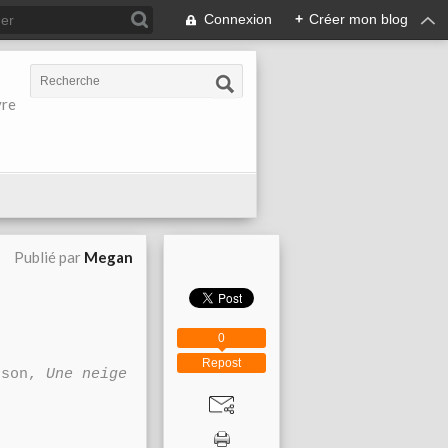
Connexion
+
Créer mon blog
vre
Publié par
Megan
0
Repost
toson,
Une neige