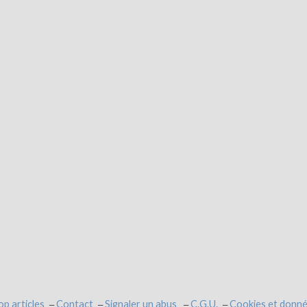
op articles
Contact
Signaler un abus
C.G.U.
Cookies et donné