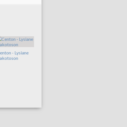
enton - Lysiane
akotoson