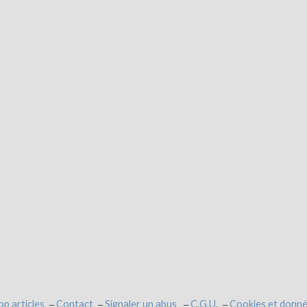
op articles
Contact
Signaler un abus
C.G.U.
Cookies et donné