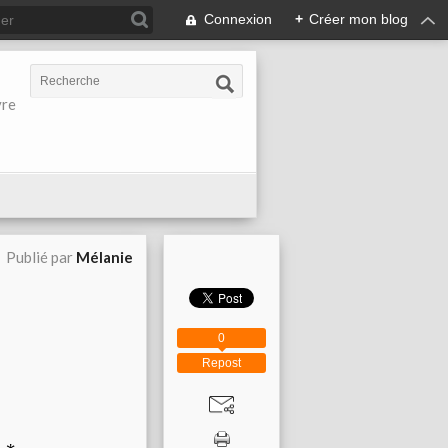
Connexion
+
Créer mon blog
vre
Publié par
Mélanie
0
Repost