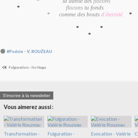
* la danse des
flocon
*
flocons
tu fon
* comme des bouts
d'éternité
*
*
*
*
#Poésie - V. ROUZEAU
Fulguration - Ito Naga
S'inscrire à la newsletter
Vous aimerez aussi :
Transformation -
Fulguration -
Evocation - Valérie
C