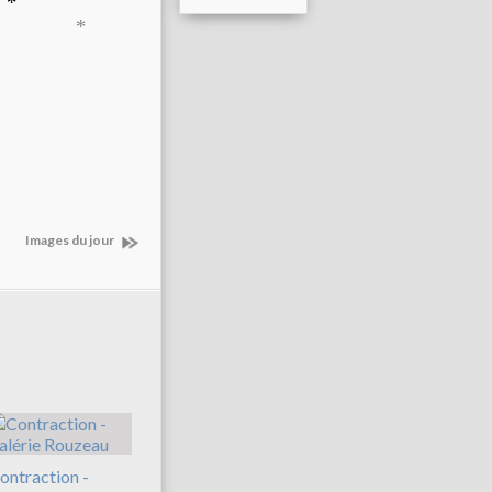
s
*
ds *
Images du jour
ontraction -