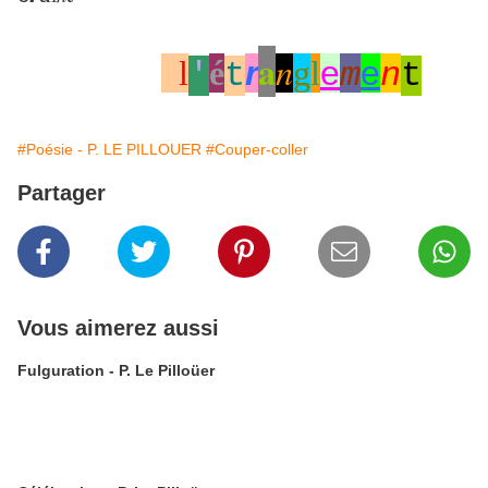
a
n
l
é
r
g
l
e
e
'
t
m
n
t
#Poésie - P. LE PILLOUER
#Couper-coller
Partager
Vous aimerez aussi
Fulguration - P. Le Pilloüer