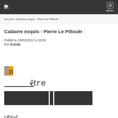
MENU
Accueil
» Cadavre exquis - Pierre Le Pillouër
Cadavre exquis - Pierre Le Pillouër
Publié le 19/02/2012 à 18:00
Par
Estelle
u
n
ê
t
e
r
neutre
r
a
t
n
i
c