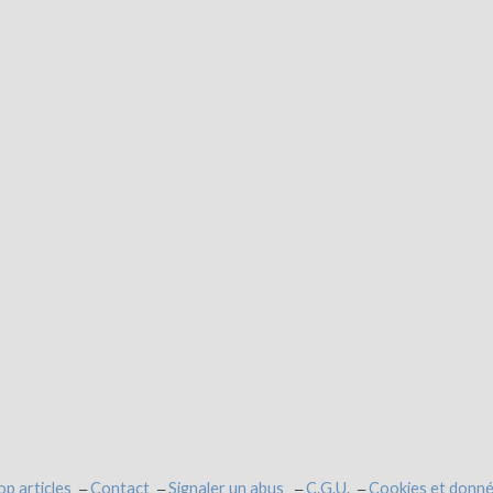
op articles
Contact
Signaler un abus
C.G.U.
Cookies et donné