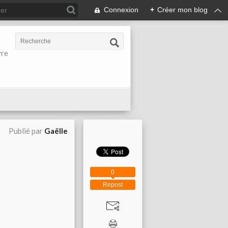
Connexion
+
Créer mon blog
vre
Publié par
Gaëlle
0
Repost