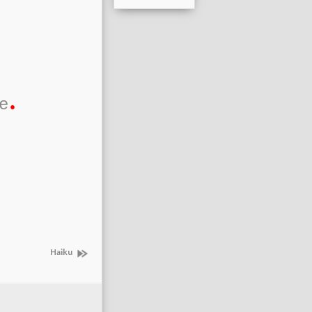
.
e
Haiku