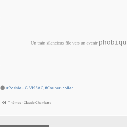
.
.
.
phobiqu
Un train silencieux file vers un avenir
.
.
,
#Poésie - G. VISSAC
#Couper-coller
Thèmes - Claude Chambard