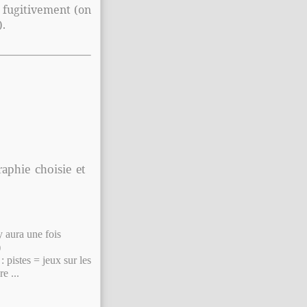
e fugitivement (on
).
aphie choisie et
 y aura une fois
)
: pistes = jeux sur les
e ...