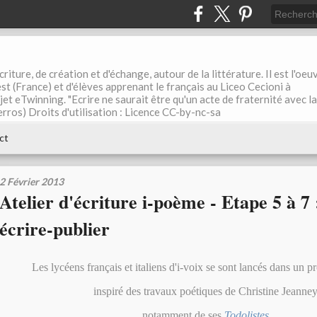
riture, de création et d'échange, autour de la littérature. Il est l'oeu
st (France) et d'élèves apprenant le français au Liceo Cecioni à
ojet eTwinning. "Ecrire ne saurait être qu'un acte de fraternité avec la
rros) Droits d'utilisation : Licence CC-by-nc-sa
ct
2 Février 2013
Atelier d'écriture i-poème - Etape 5 à 7 
écrire-publier
Les lycéens français et italiens d'i-voix se sont lancés dans un pr
inspiré des travaux poétiques de Christine Jeanne
notamment de ses
Todolistes