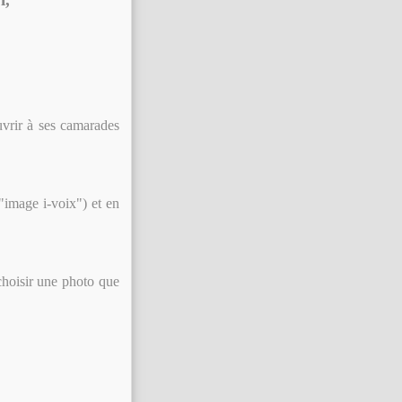
vrir à ses camarades
image i-voix") et en
choisir une photo que