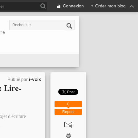
Connexion
+
Créer mon blog
vre
Publié par
i-voix
: Lire-
0
Repost
ojet d'écriture
y