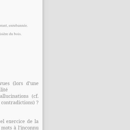
ourant, enrubannée.
isière du bois.
vues (lors d’une
lité
llucinations (cf.
 contradictions) ?
el exercice de la
 mots à l’inconnu