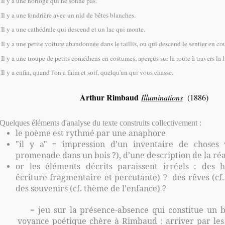
Il y a une horloge qui ne sonne pas.
Il y a une fondrière avec un nid de bêtes blanches.
Il y a une cathédrale qui descend et un lac qui monte.
Il y a une petite voiture abandonnée dans le taillis, ou qui descend le sentier en c
Il y a une troupe de petits comédiens en costumes, aperçus sur la route à travers la l
Il y a enfin, quand l'on a faim et soif, quelqu'un qui vous chasse.
Arthur Rimbaud
Illuminations
(1886)
Quelques éléments d'analyse du texte construits collectivement :
le poème est rythmé par une anaphore
"il y a" = impression d’un inventaire de choses 
promenade dans un bois ?), d’une description de la réa
or les éléments décrits paraissent irréels : des ha
écriture fragmentaire et percutante) ? des rêves (cf.
des souvenirs (cf. thème de l'enfance) ?
= jeu sur la présence-absence qui constitue un b
voyance poétique chère à Rimbaud : arriver par les