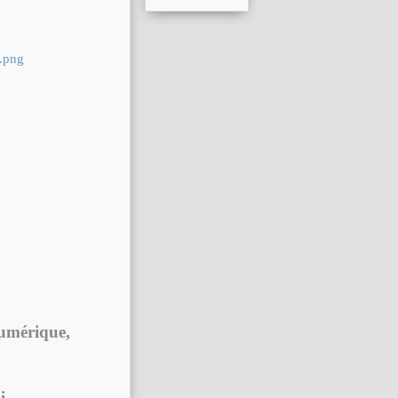
numérique,
i,