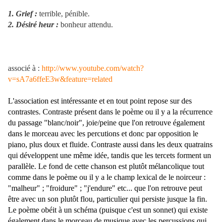
1. Grief
:
terrible, pénible.
2. Désiré heur :
bonheur attendu.
associé à :
http://www.youtube.com/watch?
v=sA7a6ffeE3w&feature=related
L'association est intéressante et en tout point repose sur des
contrastes. Contraste présent dans le poème ou il y a la récurrence
du passage "blanc/noir", joie/peine que l'on retrouve également
dans le morceau avec les percutions et donc par opposition le
piano, plus doux et fluide. Contraste aussi dans les deux quatrains
qui développent une même idée, tandis que les tercets forment un
parallèle. Le fond de cette chanson est plutôt mélancolique tout
comme dans le poème ou il y a le champ lexical de le noirceur :
"malheur" ; "froidure" ; "j'endure" etc... que l'on retrouve peut
être avec un son plutôt flou, particulier qui persiste jusque la fin.
Le poème obéit à un schéma (puisque c'est un sonnet) qui existe
également dans le morceau de musique avec les percussions qui