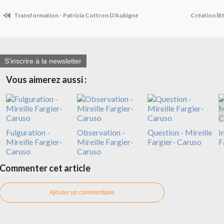
Transformation - Patricia Cottron D'Aubigné
Création lit
S'inscrire à la newsletter
Vous aimerez aussi :
Fulguration -
Observation -
Question - Mireille
I
Mireille Fargier-
Mireille Fargier-
Fargier- Caruso
F
Caruso
Caruso
Commenter cet article
Ajouter un commentaire