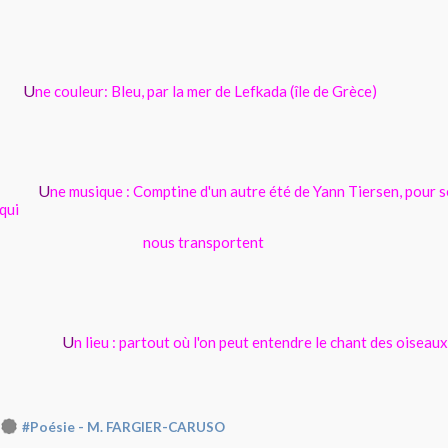
U
ne couleur: Bleu, par la mer de Lefkada (île de Grèce)
U
ne musique : Comptine d'un autre été de Yann Tiersen, pour 
qui
nous transportent
U
n lieu : partout où l'on peut entendre le chant des oiseaux
#Poésie - M. FARGIER-CARUSO