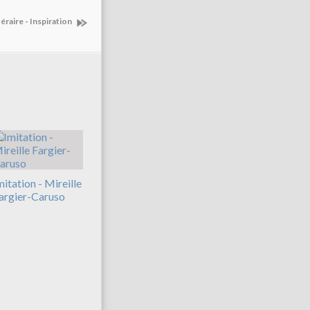
téraire - Inspiration
mitation - Mireille
argier-Caruso