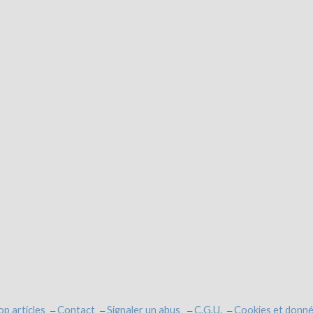
op articles
Contact
Signaler un abus
C.G.U.
Cookies et donné