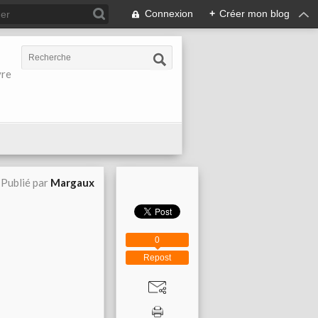
Connexion
+
Créer mon blog
vre
Publié par
Margaux
0
Repost