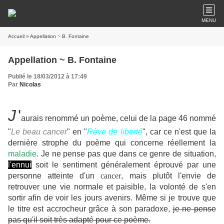
MENU
Accueil
» Appellation ~ B. Fontaine
Appellation ~ B. Fontaine
Publié le 18/03/2012 à 17:49
Par
Nicolas
J
'
aurais renommé un poème, celui de la page 46 nommé
"
Le beau cancer
" en "
Rève de liberté
", car ce n'est que la
dernière strophe du poème qui concerne réellement la
maladie
. Je ne pense pas que dans ce genre de situation,
l'ennui
soit le sentiment généralement éprouvé par une
personne atteinte d'un
cancer
, mais plutôt l'envie de
retrouver une vie normale et paisible, la volonté de s'en
sortir afin de voir les jours avenirs. Même si je trouve que
le titre est accrocheur grâce à son paradoxe,
je ne pense
pas qu'il soit très adapté pour ce poème.