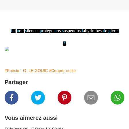
L
e
n
oir
s
ilence
p
rotège
n
os
s
uspendus
l
abyrinthes
d
e
g
ivre
.
*
#Poésie - G. LE GOUIC
#Couper-coller
Partager
Vous aimerez aussi