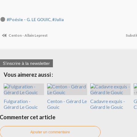
,
#Poésie - G. LE GOUIC
#Julia
Centon - Allain Leprest
Substi
S'inscrire à la newsletter
Vous aimerez aussi :
Fulguration -
Centon - Gérard Le
Cadavre exquis -
G
Gérard Le Gouic
Gouic
Gérard le Gouic
C
Commenter cet article
Ajouter un commentaire