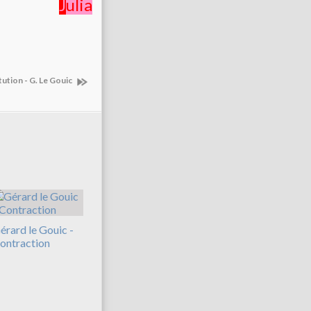
J
ulia
tution - G. Le Gouic
érard le Gouic -
ontraction