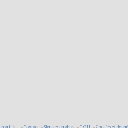
op articles
Contact
Signaler un abus
C.G.U.
Cookies et donné