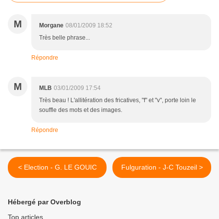
M
Morgane
08/01/2009 18:52
Très belle phrase...
Répondre
M
MLB
03/01/2009 17:54
Très beau ! L'allitération des fricatives, "f" et "v", porte loin le
souffle des mots et des images.
Répondre
< Election - G. LE GOUIC
Fulguration - J-C Touzeil >
Hébergé par Overblog
Top articles