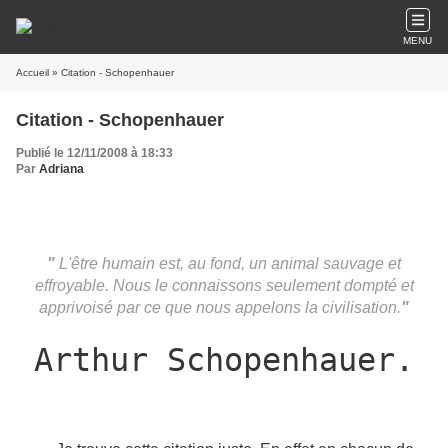
MENU
Accueil
» Citation - Schopenhauer
Citation - Schopenhauer
Publié le 12/11/2008 à 18:33
Par
Adriana
"
L'être humain est, au fond, un animal sauvage et
effroyable. Nous le connaissons seulement dompté et
apprivoisé par ce que nous appelons la civilisation.
"
Arthur Schopenhauer.