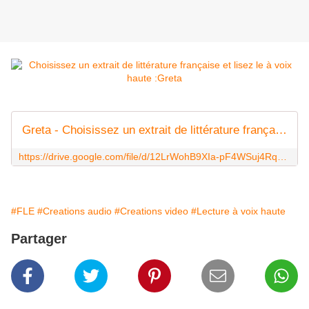
Greta - Choisissez un extrait de littérature française et lisez le à voix haute :1 minute.Postez ici votre podcast (6 Mar 2022 at 23:14).MOV
https://drive.google.com/file/d/12LrWohB9XIa-pF4WSuj4RqY8K2a1HHFm/view?usp=sharing
#FLE
#Creations audio
#Creations video
#Lecture à voix haute
Partager