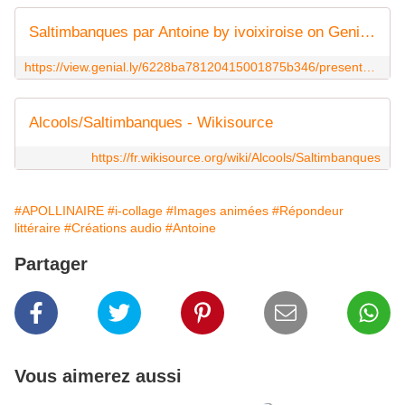
Saltimbanques par Antoine by ivoixiroise on Genially
https://view.genial.ly/6228ba78120415001875b346/presentation-saltimbanques-par-antoine
Alcools/Saltimbanques - Wikisource
https://fr.wikisource.org/wiki/Alcools/Saltimbanques
#APOLLINAIRE
#i-collage
#Images animées
#Répondeur
littéraire
#Créations audio
#Antoine
Partager
Vous aimerez aussi