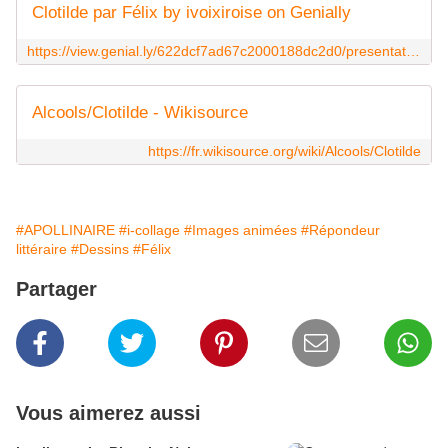
Clotilde par Félix by ivoixiroise on Genially
https://view.genial.ly/622dcf7ad67c2000188dc2d0/presentation-clotilde-par-felix
Alcools/Clotilde - Wikisource
https://fr.wikisource.org/wiki/Alcools/Clotilde
#APOLLINAIRE
#i-collage
#Images animées
#Répondeur
littéraire
#Dessins
#Félix
Partager
Vous aimerez aussi