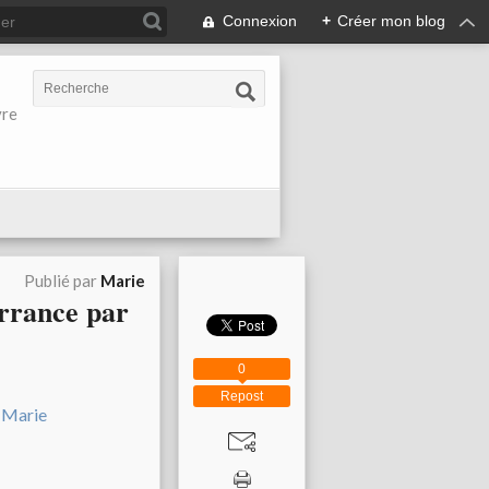
Connexion
+
Créer mon blog
vre
Publié par
Marie
errance par
0
Repost