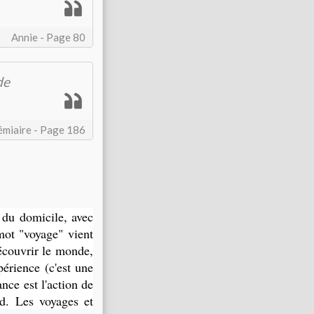
Annie - Page 80
de
miaire - Page 186
du domicile, avec
mot "voyage" vient
écouvrir le monde,
xpérience (c'est une
rance est l'action de
rd. Les voyages et