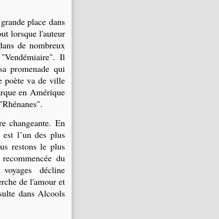
grande place dans
ut lorsque l'auteur
 dans de nombreux
"Vendémiaire".
Il
 sa promenade qui
le poète va de ville
barque en Amérique
 "Rhénanes".
e changeante. En
est l’un des plus
ous restons le plus
rs recommencée du
voyages décline
erche de l'amour et
ésulte dans Alcools