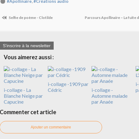
,
#Apollinaire
#Créations audio
Selfie de poème - Clotilde
Parcours Apollinaire – La fuite
S'inscrire à la newsletter
Vous aimerez aussi :
i-collage -1909 par
i
i-collage - La
Cédric
i-collage -
p
Blanche Neige par
Automne malade
Capucine
par Anaée
Commenter cet article
Ajouter un commentaire