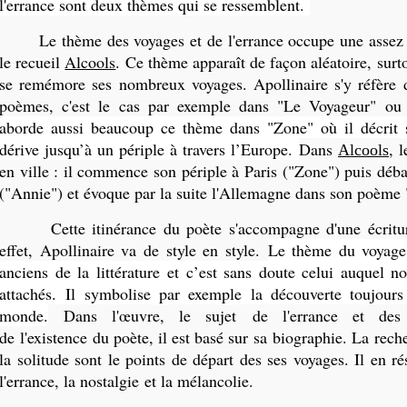
l'errance sont deux thèmes qui se ressemblent.
Le thème des voyages et de l'errance occupe une assez 
le recueil
Alcools
. Ce thème apparaît de façon aléatoire, surto
se remémore ses nombreux voyages. Apollinaire s'y réfère
poèmes, c'est le cas par exemple dans "Le Voyageur" ou 
aborde aussi beaucoup ce thème dans "Zone" où il décrit
dérive jusqu’à un périple à travers l’Europe.
Dans
, 
Alcools
en ville : il commence son périple à Paris ("Zone") puis dé
("Annie") et évoque par la suite l'Allemagne dans son poème
Cette itinérance du poète s'accompagne d'une écritur
effet, Apollinaire va de style en style.
Le thème du voyage 
anciens de la littérature et c’est sans doute celui auquel n
attachés. Il symbolise par exemple la découverte toujou
monde.
Dans l'œuvre, le sujet de l'errance et des 
de
l'existence du poète, il est basé sur sa biographie. La rech
la solitude sont le points de départ des ses voyages. Il en r
l'errance, la nostalgie et la mélancolie.