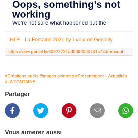
HLP - La Fontaine 2021 by i-voix on Genially
https://view.genial.ly/60522721ad03930d07d1c73d/presentation-hlp-la-fontaine-2021
#Créations audio
#images animées
#Présentations - Actualités
#LA FONTAINE
Partager
Vous aimerez aussi