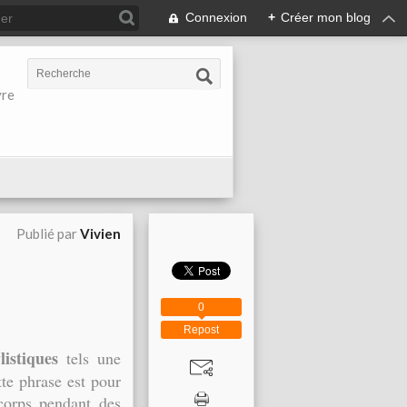
Connexion
+
Créer mon blog
vre
Publié par
Vivien
0
Repost
listiques
tels une
tte phrase est pour
corps pendant des