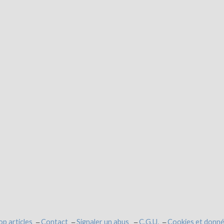
op articles
Contact
Signaler un abus
C.G.U.
Cookies et donné