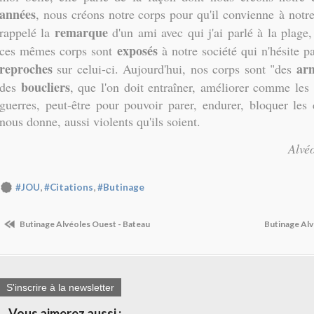
années
, nous créons notre corps pour qu'il convienne à notr
remarque
rappelé la
d'un ami avec qui j'ai parlé à la plage
exposés
ces mêmes corps sont
à notre société qui n'hésite p
reproches
ar
sur celui-ci. Aujourd'hui, nos corps sont "des
boucliers
des
, que l'on doit entraîner, améliorer comme les
guerres, peut-être pour pouvoir parer, endurer, bloquer le
nous donne, aussi violents qu'ils soient.
Alvéo
,
,
#JOU
#Citations
#Butinage
Butinage Alvéoles Ouest - Bateau
Butinage Alv
S'inscrire à la newsletter
Vous aimerez aussi :