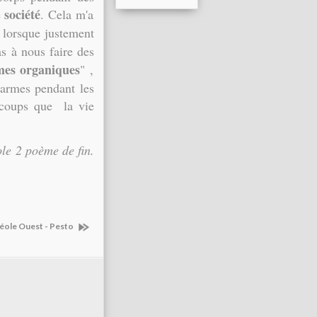
société
e
. Cela m'a
, lorsque justement
as à nous faire des
mes
organiques
" ,
 armes pendant les
s coups que la vie
le 2 poème de fin.
éole Ouest - Pesto