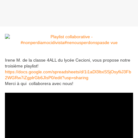
Irene M. de la classe 4ALL du lycée Cecioni, vous propose notre
troisième playlist!
https://docs.google.com/spreadsheets/d/1i1aDl3ltxiSSjOsyfiiJ3Fb
2WGRw7iZgplrGb6JIsP0/edit?usp=sharing
Merci à qui collaborera avec nous!