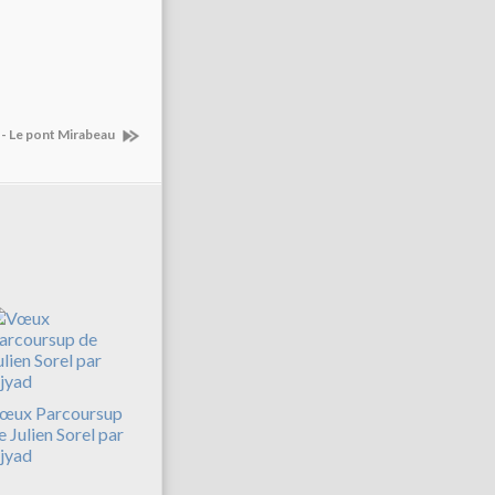
t - Le pont Mirabeau
œux Parcoursup
e Julien Sorel par
jyad