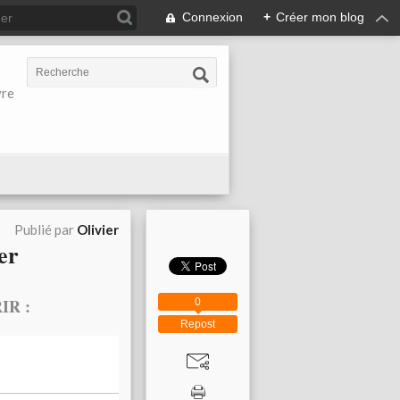
Connexion
+
Créer mon blog
vre
Publié par
Olivier
er
R :
0
Repost