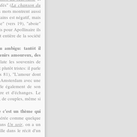
afés" (
La chanson du
s mots montrent aussi
tains est négatif, mais
ne" (vers 19), "aboie"
is pour Apollinaire ils
 entière de la société
u ambigu: tantôt il
uvenirs amoureux, des
late les souvenirs de
plutôt tristes: il parle
rs 81), "L'amour dont
i à Amsterdam avec une
arle également de son
tre et d'échanges. Le
r, de couples, même si
e c'est un thème qui
sidérée comme quelque
Dans
Un soir
, on a un
le dans le récit d'un