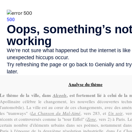
Analyse du thème
Le thème de la ville, dans
, est fortement lié à celui de la
Alcools
Apollinaire célèbre le changement, les nouvelles découvertes techno
l'automobile). La ville est au cœur de ces changements, avec des am
les "tramways" (
La Chanson du Mal-Aimé
, vers 283, et
Un soir
, ve
récents et controversés comme la "tour Eiffel" (
Zone
, vers 2) à Paris. 
certain nombre d'éléments urbains dans ses poèmes, notamment dan
Paris à l'époque de la deuxième révolution industrielle, dans
La Cha