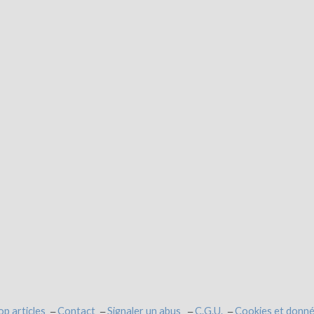
op articles
Contact
Signaler un abus
C.G.U.
Cookies et donné