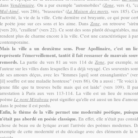
dans
Vendémiaire
. On a par exemple "automobiles" (
Zone
, vers 4), "c
Mal-Aimé
, vers 286), "brasseries" (
La Maison des morts
, vers 185). Ce
l'activité, la vie de la ville. Cette dernière est bruyante, ce qui pour cer
le poète joue sur ces sons et les aime. Dans
Zone
, on retrouve "sirè
(vers 20), "craillent" (vers 22). Ce sont des sons plutôt désagréables, ma
rendent plus de charme encore à la ville. C'est une caractéristique à part
contemporaine.
Mais la ville a un deuxième sens. Pour Apollinaire, c'est un lie
représente l'émerveillement, tantôt il fait ressasser de mauvais so
remords.
La partie du vers 81 au vers 114 de
Zone
, par exemple, re
l'auteur sur les villes dans lesquelles il a déjà voyagé. Ces souvenirs sont 
de ses amours déçus, avec les "femmes [qui] sont ensanglantées" (ve
[il] souffre est une maladie honteuse" (vers 86). On a aussi : "Te voic
jeune fille que tu trouves belle mais qui est laide" (vers 109). Il p
arrestation à Paris aux vers 113-114. La ville est un lieu de rencon
poème
Le pont Mirabeau
peut signifier qu'elle est aussi un lieu d'amou
dans le poème il est perdu.
Enfin,
le thème de la ville permet une modernité poétique, puisqu
n'était pas abordé en poésie classique.
En effet, elle n'était pas con
chose de beau ou de lyrique avant l'arrivée des poèmes modernes. 
exemple de cette modernité et du décalage avec des éléments de la vil
suicide.