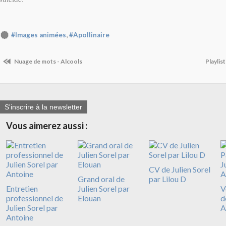
,
#Images animées
#Apollinaire
Nuage de mots - Alcools
Playlis
S'inscrire à la newsletter
Vous aimerez aussi :
CV de Julien Sorel
Grand oral de
par Lilou D
Entretien
Julien Sorel par
V
professionnel de
Elouan
d
Julien Sorel par
A
Antoine