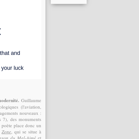
 modernité.
Guillaume
logiques (l'aviation,
énagements nouveaux :
rs 7), des monuments
Le poète place donc un
s
Zone
, qui se situe à
nson du Mal-Aimé
et