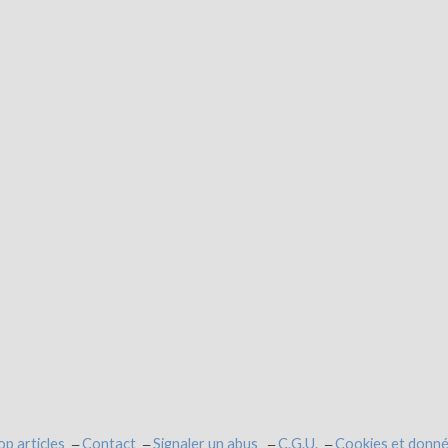
op articles
Contact
Signaler un abus
C.G.U.
Cookies et donné