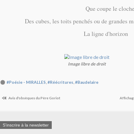
Que coupe le clocher ver
Des cubes, les toits penchés ou de grandes m
La ligne d'horizon
Image libre de droit
,
,
#Poésie - MIRALLES
#Réécritures
#Baudelaire
Avis d'obsèques du Père Goriot
Affichag
S'inscrire à la newsletter