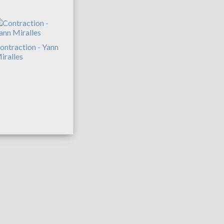
ontraction - Yann
iralles