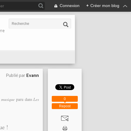
Connexion
+
Créer mon blog
vre
Publié par
Evann
 musique
paru dans
Les
0
Repost
ue !