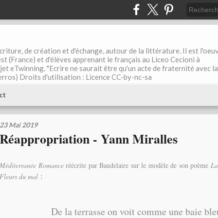
riture, de création et d'échange, autour de la littérature. Il est l'oeu
st (France) et d'élèves apprenant le français au Liceo Cecioni à
ojet eTwinning. "Ecrire ne saurait être qu'un acte de fraternité avec la
rros) Droits d'utilisation : Licence CC-by-nc-sa
ct
23 Mai 2019
Réappropriation - Yann Miralles
Méditerranée Romance
réécrite par Baudelaire sur le modèle de son poème
La
:
Fleurs du mal
De la terrasse on voit comme une baie ble