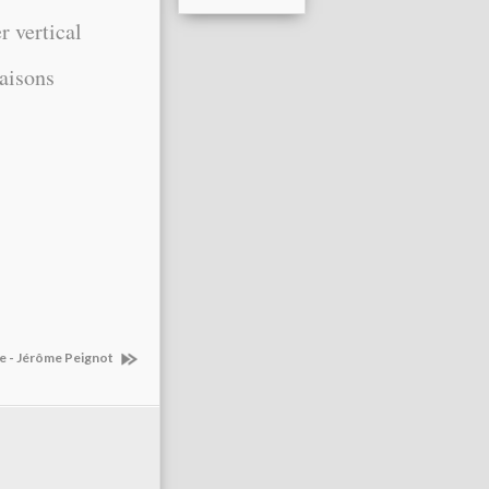
tical
aisons
e - Jérôme Peignot