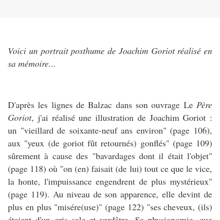
Voici un portrait posthume de Joachim Goriot réalisé en
sa mémoire...
D'après les lignes de Balzac dans son ouvrage Le
Père
Goriot
, j'ai réalisé une illustration de Joachim Goriot :
un "vieillard de soixante-neuf ans environ" (page 106),
aux "yeux (de goriot fût retournés) gonflés" (page 109)
sûrement à cause des "bavardages dont il était l'objet"
(page 118) où "on (en) faisait (de lui) tout ce que le vice,
la honte, l'impuissance engendrent de plus mystérieux"
(page 119). Au niveau de son apparence, elle devint de
plus en plus "misére(use)" (page 122) "ses cheveux, (ils)
étaient d'un gris sale et verdâtre. Sa physionomie, que