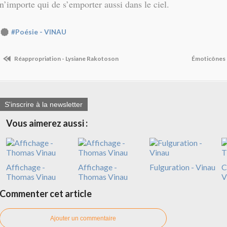
n’importe qui de s’emporter aussi dans le ciel.
#Poésie - VINAU
Réappropriation - Lysiane Rakotoson
Émoticônes 
S'inscrire à la newsletter
Vous aimerez aussi :
Affichage -
Affichage -
Fulguration - Vinau
C
Thomas Vinau
Thomas Vinau
V
Commenter cet article
Ajouter un commentaire