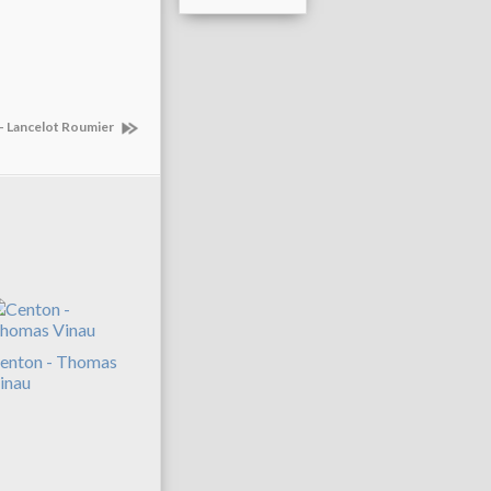
- Lancelot Roumier
enton - Thomas
inau