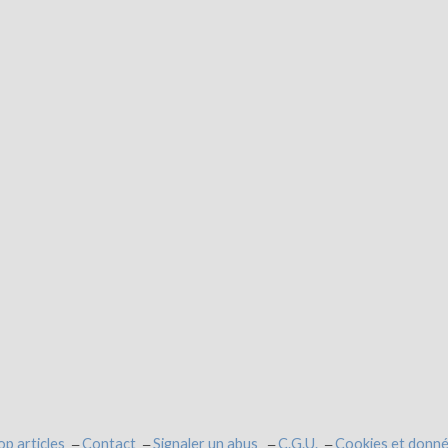
op articles
Contact
Signaler un abus
C.G.U.
Cookies et donné