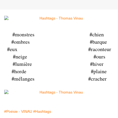
#monstres #chien
#ombres #barque
#eux #raconteur
#neige #ours
#lumière #hiver
#horde #plaine
#mélanges #cracher
#Poésie - VINAU
#Hashtags