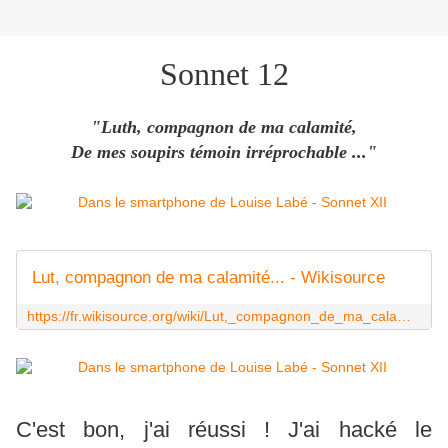
Sonnet 12
"Luth, compagnon de ma calamité,
De mes soupirs témoin irréprochable ..."
Lut, compagnon de ma calamité... - Wikisource
https://fr.wikisource.org/wiki/Lut,_compagnon_de_ma_calamit%C3%A9%E2%80%A6
C'est bon, j'ai réussi ! J'ai hacké le