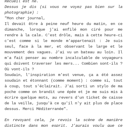
Recueil est né.
Dessus je dis (si vous ne voyez pas bien sur la
photographie) :
"Mon cher journal,
Il devait être à peine neuf heure du matin, en ce
dimanche, lorsque j'ai enfilé mon ciré pour me
rendre à la cale. C'est drôle, mais à cette heure-ci
c'est comme si le monde m'appartenait : Je suis
seul, face à la mer, et observant le large et le
mouvement des vagues. J'ai vu un bateau au loin. Il
m'a fait penser au nombre incalculable de voyageurs
qui doivent traverser les mers... Combien sont-ils ?
Où vont-ils ?
Soudain, l'inspiration m'est venue, ça a été assez
soudain et étonnant (comme moment) : comme si, tout
à coup, tout s'éclairait. J'ai sorti un stylo de ma
poche comme on brandit une épée et je me suis mis à
écrire quelque mots, au revers d'un ticket de caisse
de la veille, jusqu'à ce qu'il n'y ait plus de place
dessus. Merci Méditerranée".
En revoyant cela, je revois la scène de manière
distincte dans mon esprit. J'aurais voulu que ce