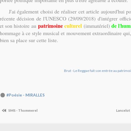
portée politique importante en plus d'être agréable à écouter
J'ai également choisi de réaliser cet article aujourd'hui po
récente décision de l'UNESCO (29/09/2018) d'intégrer offici
patrimoine
culturel
de l
hum
et son histoire au
(immatériel)
'
hommage à ce style musical et mouvement extraordinaire qui,
bien sa place sur cette liste.
Brut - Le Reggae fait son entrée au patri
#Poésie - MIRALLES
SMS - Thommerel
Lancelot