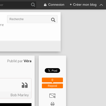
Connexion
+
Créer mon blog
vre
Publié par
Véra
0
Repost
Bob Marley