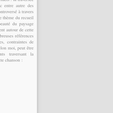
c entre autre des
ntroversé à travers
ce thème du recueil
beauté du paysage
ent autour de cette
breuses références
es, contraintes de
elon moi, peut être
ts traversant la
tte chanson :