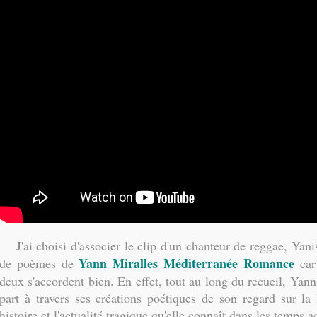
J'ai choisi d'associer le clip d'un chanteur de reggae, Yan
Yann Miralles Méditerranée Romance
de poèmes de
car 
deux s'accordent bien. En effet, tout au long du recueil, Yann
part à travers ses créations poétiques de son regard sur la
histoire et l'actualité tragique qu'elle connaît dans les temps ac