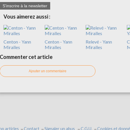
S'inscrire à la newsletter
Vous aimerez aussi :
Centon - Yann
Centon - Yann
Relevé - Yann
C
Miralles
Miralles
Miralles
M
Commenter cet article
Ajouter un commentaire
op articles
Contact
Signaler un abus
C.G.U.
Cookies et donné