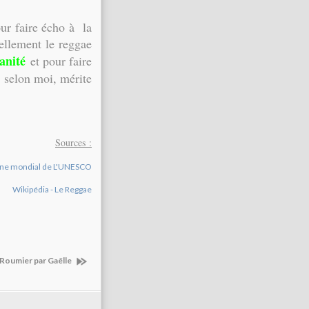
.
ur faire écho à la
ellement le reggae
anité
et pour faire
 selon moi, mérite
Sources :
moine mondial de L'UNESCO
Wikipédia - Le Reggae
 Roumier par Gaëlle