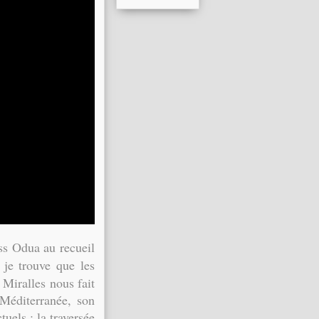
iss Odua au recueil
je trouve que les
 Miralles nous fait
 Méditerranée, son
tuels : la traversée