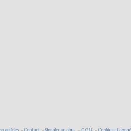
op articles
Contact
Signaler un abus
C.G.U.
Cookies et donné