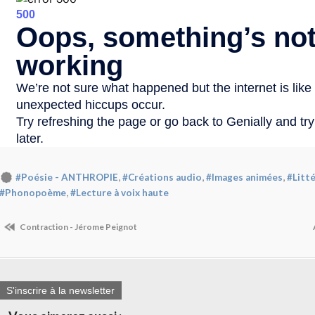
,
,
,
#Poésie - ANTHROPIE
#Créations audio
#Images animées
#Litt
,
#Phonopoème
#Lecture à voix haute
Contraction - Jérome Peignot
S'inscrire à la newsletter