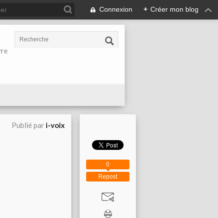
Connexion
+
Créer mon blog
vre
Publié par
i-voix
0
Repost