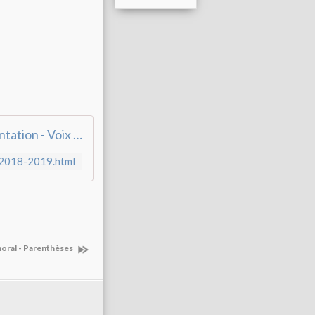
Présentation - Voix d'aujourd'hui 2018-2019 - i-voix
i-2018-2019.html
oral - Parenthèses