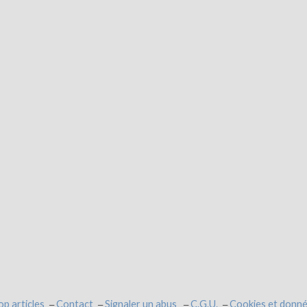
op articles
Contact
Signaler un abus
C.G.U.
Cookies et donné