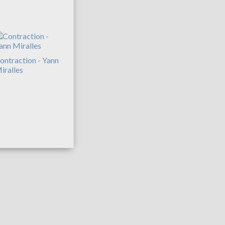
ontraction - Yann
iralles