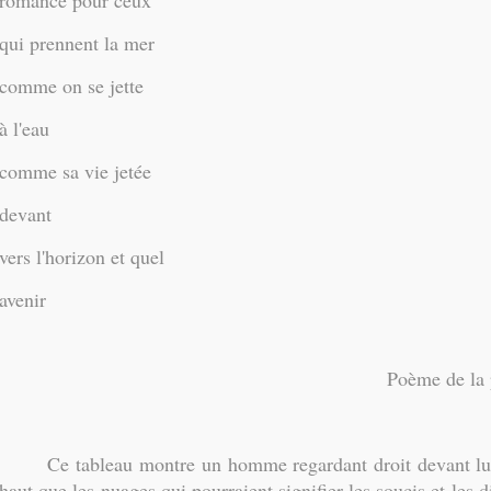
romance pour ceux
qui prennent la mer
comme on se jette
à l'eau
comme sa vie jetée
devant
vers l'horizon et quel
avenir
Poème de la 
Ce tableau montre un homme regardant droit devant lui, 
haut que les nuages qui pourraient signifier les soucis et les d