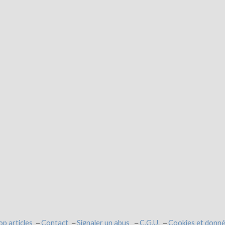
op articles
Contact
Signaler un abus
C.G.U.
Cookies et donné