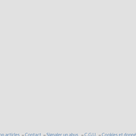
op articles
Contact
Signaler un abus
C.G.U.
Cookies et donné