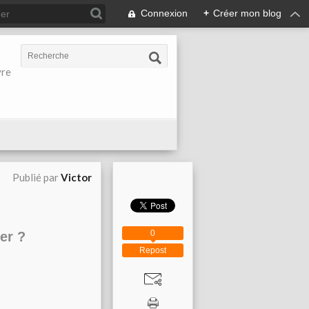
Connexion
+
Créer mon blog
vre
Publié par
Victor
0
ter ?
Repost