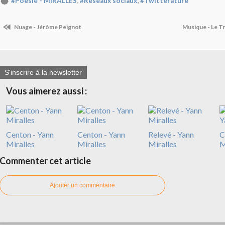
,
,
#Poésie - MIRALLES
#Réseaux sociaux
#Twittérature
Nuage - Jérôme Peignot
Musique - Le T
S'inscrire à la newsletter
Vous aimerez aussi :
Centon - Yann
Centon - Yann
Relevé - Yann
C
Miralles
Miralles
Miralles
M
Commenter cet article
Ajouter un commentaire