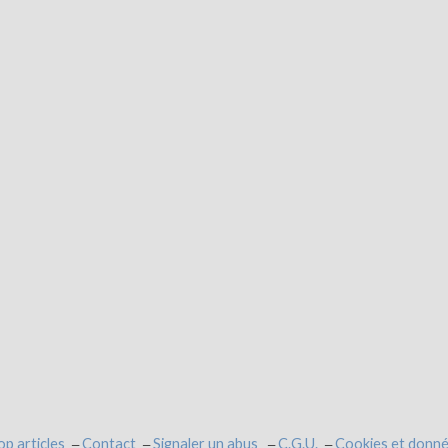
op articles
Contact
Signaler un abus
C.G.U.
Cookies et donné