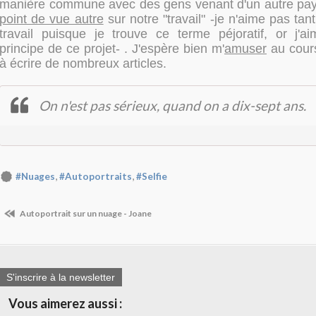
manière commune avec des gens venant d'un autre pay
point de vue autre
sur notre "travail" -je n'aime pas tan
travail puisque je trouve ce terme péjoratif, or j'
principe de ce projet- . J'espère bien m'
amuser
au cour
à écrire de nombreux articles.
On n'est pas sérieux, quand on a dix-sept ans.
,
,
#Nuages
#Autoportraits
#Selfie
Autoportrait sur un nuage - Joane
S'inscrire à la newsletter
Vous aimerez aussi :