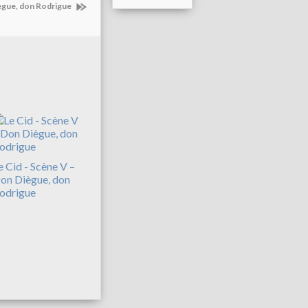
iègue, don Rodrigue
e Cid - Scène V –
on Diègue, don
odrigue