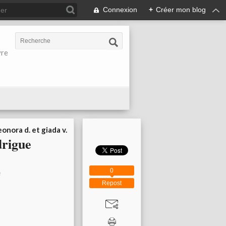
Connexion
+
Créer mon blog
vre
eonora d. et giada v.
drigue
0
Repost