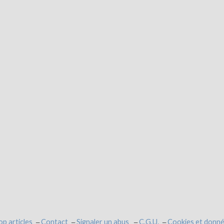
op articles
Contact
Signaler un abus
C.G.U.
Cookies et donné