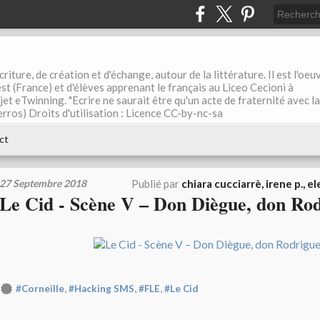
riture, de création et d'échange, autour de la littérature. Il est l'oeu
st (France) et d'élèves apprenant le français au Liceo Cecioni à
ojet eTwinning. "Ecrire ne saurait être qu'un acte de fraternité avec la
rros) Droits d'utilisation : Licence CC-by-nc-sa
ct
27 Septembre 2018
Publié par
chiara cucciarrè, irene p., el
Le Cid - Scène V – Don Diègue, don Ro
,
,
,
#Corneille
#Hacking SMS
#FLE
#Le Cid