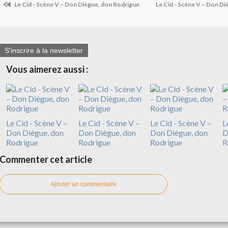
Le Cid - Scène V – Don Diègue, don Rodrigue
Le Cid - Scène V – Don D
S'inscrire à la newsletter
Vous aimerez aussi :
Le Cid - Scène V –
Le Cid - Scène V –
Le Cid - Scène V –
L
Don Diègue, don
Don Diègue, don
Don Diègue, don
D
Rodrigue
Rodrigue
Rodrigue
R
Commenter cet article
Ajouter un commentaire