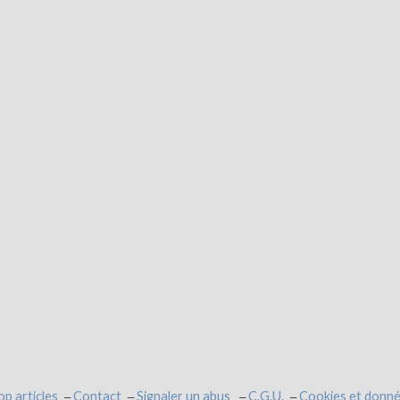
op articles
Contact
Signaler un abus
C.G.U.
Cookies et donné