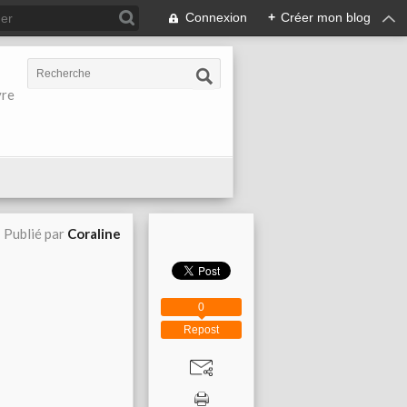
Connexion
+
Créer mon blog
vre
Publié par
Coraline
0
Repost