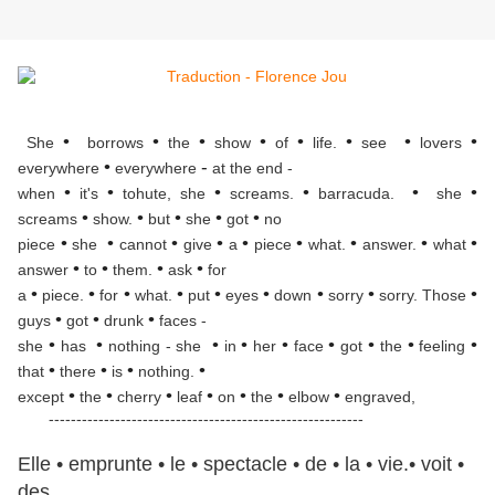
•
•
•
•
•
•
•
•
She
borrows
the
show
of
life.
see
lovers
•
-
everywhere
everywhere
at the end -
•
•
•
•
•
•
when
it's
tohute, she
screams.
barracuda.
she
•
•
•
•
•
screams
show.
but
she
got
no
•
•
•
•
•
•
•
•
•
piece
she
cannot
give
a
piece
what.
answer.
what
•
•
•
•
answer
to
them.
ask
for
•
•
•
•
•
•
•
•
•
a
piece.
for
what.
put
eyes
down
sorry
sorry. Those
•
•
•
guys
got
drunk
faces -
•
•
•
•
•
•
•
•
•
she
has
nothing - she
in
her
face
got
the
feeling
•
•
•
•
that
there
is
nothing.
•
•
•
•
•
•
•
except
the
cherry
leaf
on
the
elbow
engraved,
---------------------------------------------------------
Elle • emprunte • le • spectacle • de • la • vie.• voit •
des