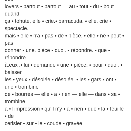
lovers • partout • partout — au • tout • du • bout —
quand
ça • tohute, elle • crie.• barracuda. • elle. crie •
spectacle.
mais • elle • n'a • pas • de • pièce. • elle • ne • peut •
pas
donner • une. pièce • quoi. • répondre. • que •
répondre
à:eux .• lui • demande • une • pièce. • pour • quoi. •
baisser
les • yeux • désolée • désolée. • les • gars • ont •
une • trombine
de • bourrés — elle • a • rien — elle — dans • sa •
trombine
a • l'impression • qu’il n’y • a • rien • que • la • feuille
• de
cerisier • sur • le • coude • gravée