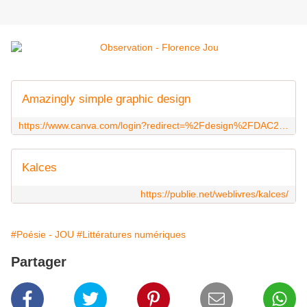
Amazingly simple graphic design
https://www.canva.com/login?redirect=%2Fdesign%2FDAC2aGOzzGg%2Fshare%3Frole%3DEDITOR%26token%3DZ1FZEm7OfdcK44Sc6rtlKQ%26utm_content%3DDAC2aGOzzGg%26utm_campaign%3Ddesignshare%26utm_medium%3Dlink%26utm_source%3Dsharebutton
Kalces
https://publie.net/weblivres/kalces/
#Poésie - JOU
#Littératures numériques
Partager