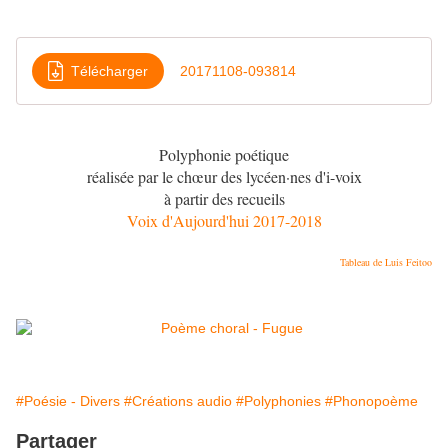
Télécharger
20171108-093814
Polyphonie poétique
réalisée par le chœur des lycéen·nes d'i-voix
à partir des recueils
Voix d'Aujourd'hui 2017-2018
Tableau de
Luis Feito
o
#Poésie - Divers
#Créations audio
#Polyphonies
#Phonopoème
Partager