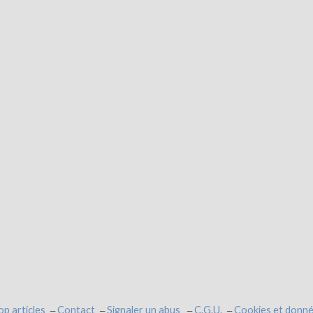
op articles
Contact
Signaler un abus
C.G.U.
Cookies et donné