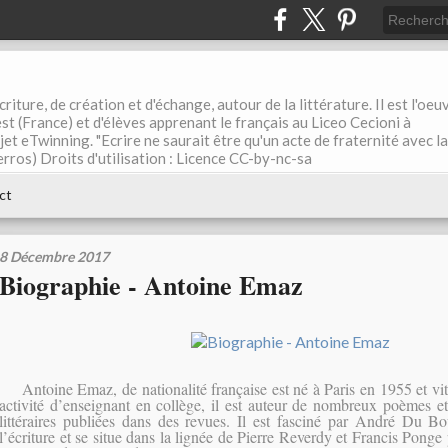
riture, de création et d'échange, autour de la littérature. Il est l'oeu
st (France) et d'élèves apprenant le français au Liceo Cecioni à
ojet eTwinning. "Ecrire ne saurait être qu'un acte de fraternité avec la
rros) Droits d'utilisation : Licence CC-by-nc-sa
ct
8 Décembre 2017
Biographie - Antoine Emaz
Antoine Emaz, de nationalité française est né à Paris en 1955 et vi
activité d’enseignant en collège, il est auteur de nombreux poèmes et 
littéraires publiées dans des revues. Il est fasciné par André Du B
l’écriture et se situe dans la lignée de Pierre Reverdy et Francis Ponge 