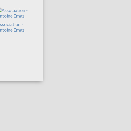
ssociation -
ntoine Emaz