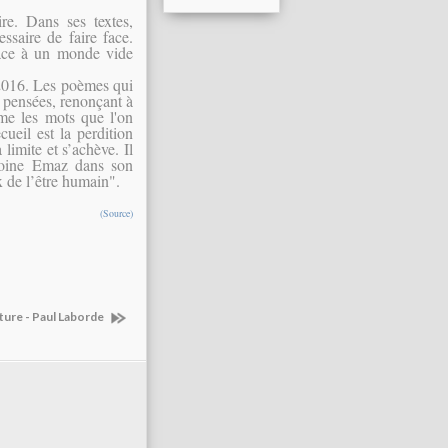
. Dans ses textes,
ssaire de faire face.
face à un monde vide
2016. Les poèmes qui
s pensées, renonçant à
mme les mots que l'on
cueil est la perdition
 limite et s’achève. Il
toine Emaz dans son
ix de l’être humain".
(Source)
ure - Paul Laborde