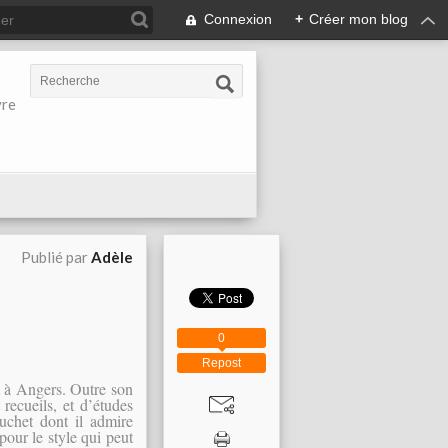
Connexion
+
Créer mon blog
vre
Publié par
Adèle
0
Repost
t à Angers. Outre son
recueils, et d’études
ouchet dont il admire
pour le style qui peut