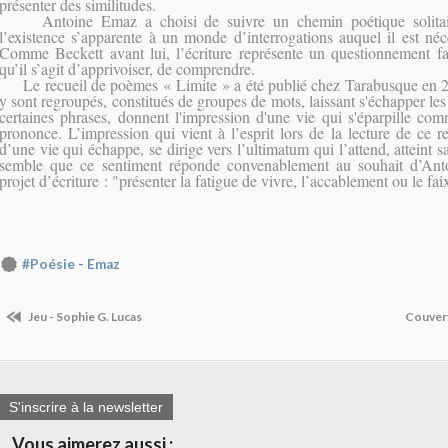
présenter des similitudes.
Antoine Emaz a choisi de suivre un chemin poétique solitaire
l’existence s’apparente à un monde d’interrogations auquel il est néce
Comme Beckett avant lui, l’écriture représente un questionnement 
qu’il s’agit d’apprivoiser, de comprendre.
Le recueil de poèmes « Limite » a été publié chez Tarabusque en 
y sont regroupés, constitués de groupes de mots, laissant s'échapper le
certaines phrases, donnent l'impression d'une vie qui s'éparpille co
prononce. L’impression qui vient à l’esprit lors de la lecture de ce re
d’une vie qui échappe, se dirige vers l’ultimatum qui l’attend, atteint sa
semble que ce sentiment réponde convenablement au souhait d’An
projet d’écriture : "présenter la fatigue de vivre, l’accablement ou le fa
#Poésie - Emaz
Jeu - Sophie G. Lucas
Couvert
S'inscrire à la newsletter
Vous aimerez aussi :