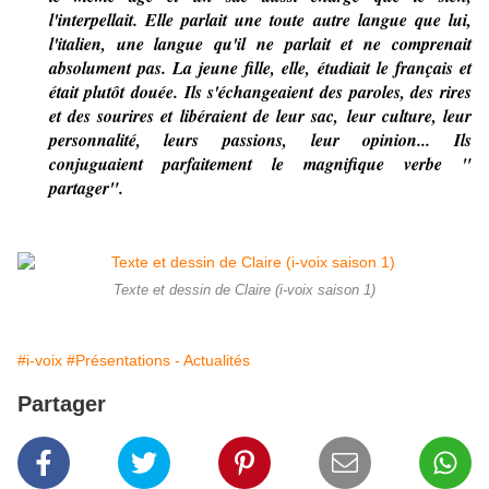
l'interpellait. Elle parlait une toute autre langue que lui,
l'italien, une langue qu'il ne parlait et ne comprenait
absolument pas. La jeune fille, elle, étudiait le français et
était plut
ô
t d
o
uée. Ils s'échangeaient des par
o
les, des rires
et des sourires et libéraient de leur sac, leur culture, leur
personnalité, leurs passi
o
ns, leur
o
pini
o
n... Ils
c
o
njuguaient parfaitement le magnifique verbe "
partager".
Texte et dessin de Claire (i-voix saison 1)
#i-voix
#Présentations - Actualités
Partager