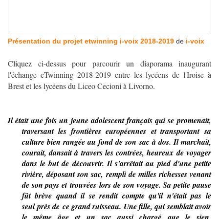
Présentation du projet etwinning i-voix 2018-2019
de
i-voix
Cliquez ci-dessus pour parcourir un diaporama inaugurant
l'échange eTwinning 2018-2019 entre les lycéens de l'Iroise à
Brest et les lycéens du Liceo Cecioni à Livorno.
Il était
une f
o
is un jeune
ad
o
lescent français qui se pr
o
menait,
traversant les frontières eur
o
péennes et transp
o
rtant sa
culture bien rangée au f
o
nd de s
o
n sac à dos. Il marchait,
courait, dansait à travers les contrées, heureux de v
o
yager
dans le but de découvrir. Il s'arrêtait au pied d'une petite
rivière, déposant s
o
n sac, rempli de milles richesses venant
de son pays et trouvées lors de s
o
n v
o
yage. Sa petite pause
fût brève quand il se rendit compte qu'il n'était pas le
seul près de ce grand ruisseau. Une fille, qui semblait avoir
le même âge et un sac aussi chargé que le sien,