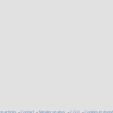
op articles
Contact
Signaler un abus
C.G.U.
Cookies et donné