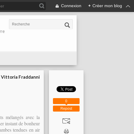
Connexion
+
Créer mon blog
vre
Vittoria Fraddanni
0
Repost
ts mélangés avec la
ier instant de bonheur
jambes tendues en air