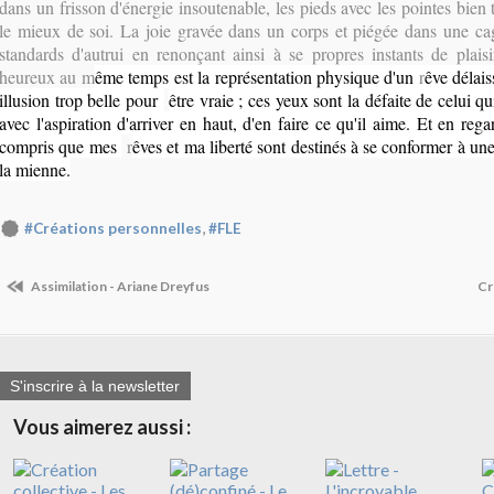
dans un frisson d'énergie insoutenable, les pieds avec les pointes bie
le mieux de soi. La joie gravée dans un corps et piégée dans une ca
standards d'autrui en renonçant ainsi à se propres instants de plaisir
heureux au m
ême temps est la représentation physique d'un
r
êve délais
illusion trop belle pour
être vraie ; ces yeux sont la défaite de celui 
avec l'aspiration d'arriver en haut, d'en faire ce qu'il aime. Et en regar
compris que mes
r
êves et ma liberté sont destinés à se conformer à une
la mienne.
,
#Créations personnelles
#FLE
Assimilation - Ariane Dreyfus
Cré
S'inscrire à la newsletter
Vous aimerez aussi :