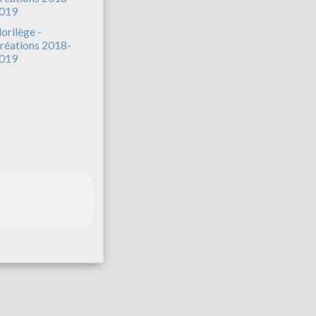
lorilège -
réations 2018-
019