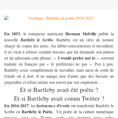
En 1853
Herman Melville
, le romancier américain
publie la
nouvelle
Bartleby le Scribe
.
Bartleby est un clerc de notaire
chargé de copier des actes. Au début consciencieux et travailleur,
il en vient à refuser certains travaux que lui demande son patron
I would prefer not to
en lui adressant cette phrase :
«
»
, souvent
traduite en français par « Je préférerais ne pas ». Peu à peu,
Bartleby cesse complètement de travailler, mais aussi de sortir de
l'étude où il dort. Il ne mange rien d'autre que des biscuits au
gingembre et refuse même son renvoi par son employeur...
Et si Bartleby avait été poète ?
Et si Bartleby avait connu Twitter ?
En 2016-2017
lycéen.ne.s d'i-voix
, les
ont transformé Bartleby le
Bartleby le Poète.
Scribe en
Un poète de la culture numérique
puisque c'est via Twitter qu'ils ont exprimé leurs refus